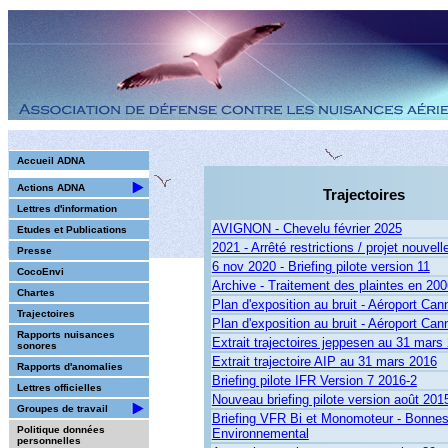
Accueil ADNA
Actions ADNA
Trajectoires
Lettres d'information
AVIGNON - Chevelu février 2025
Etudes et Publications
2021 - Arrêté restrictions / projet nouv
Presse
6 nov 2020 - Briefing pilote version 11
CocoEnvi
Archive - Traitement des plaintes en 2006.
Chartes
Plan d'exposition au bruit - Aéroport Ca
Trajectoires
Plan d'exposition au bruit - Aéroport Ca
Rapports nuisances
Extrait trajectoires jeppesen au 31 mars
sonores
Extrait trajectoire AIP au 31 mars 2016
Rapports d'anomalies
Briefing pilote IFR Version 7 2016-2
Lettres officielles
Nouveau briefing pilote version août 201
Groupes de travail
Briefing VFR Bi et Monomoteur - Bonnes
Politique données
Environnemental
personnelles